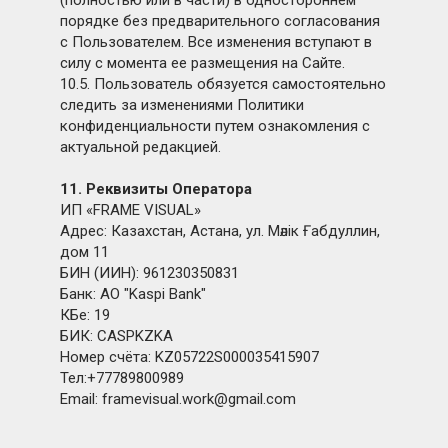
(полностью или в части) в одностороннем
порядке без предварительного согласования
с Пользователем. Все изменения вступают в
силу с момента ее размещения на Сайте.
10.5. Пользователь обязуется самостоятельно
следить за изменениями Политики
конфиденциальности путем ознакомления с
актуальной редакцией.
11. Реквизиты Оператора
ИП «FRAME VISUAL»
Адрес: Казахстан, Астана, ул. Мәлік Ғабдуллин,
дом 11
БИН (ИИН): 961230350831
Банк: АО "Kaspi Bank"
КБе: 19
БИК: CASPKZKA
Номер счёта: KZ05722S000035415907
Тел:+77789800989
Email: framevisual.work@gmail.com